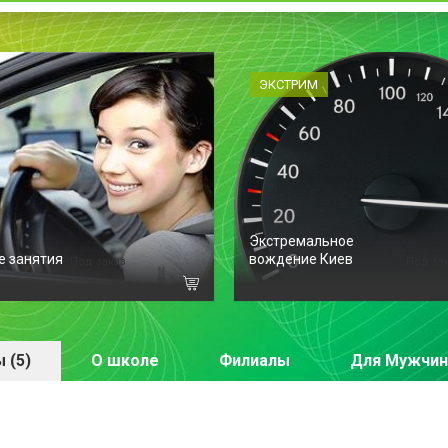
ЭКСТРИМ
Экстремальное
е занятия
вождение Киев
Под заказ
Под за
 (5)
О школе
Филиалы
Для Мужчин