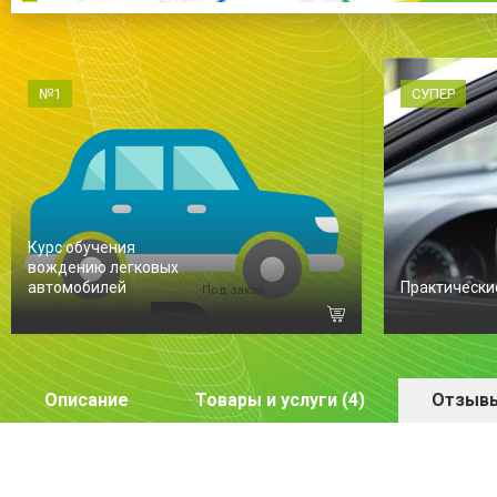
№1
СУПЕР
Курс обучения
вождению легковых
автомобилей
Практически
Под заказ
Описание
Товары и услуги (4)
Отзывы