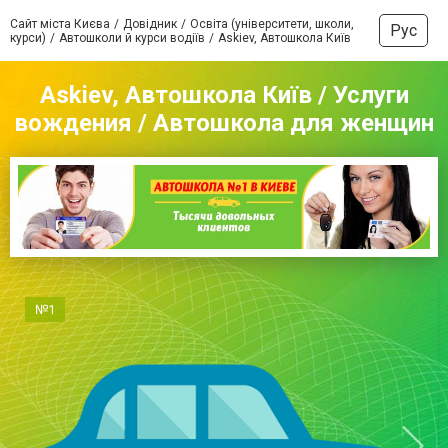
Сайт міста Києва
Довідник
Освіта (університети, школи,
Рус
курси)
Автошколи й курси водіїв
Askiev, Автошкола Київ
Askiev, Автошкола Київ / Услуги
вождения / Автошкола для женщин
№1